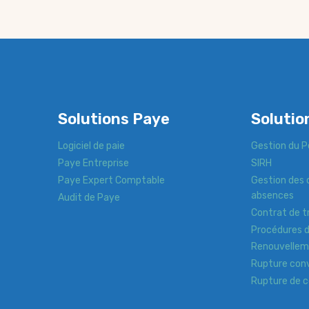
Solutions Paye
Solutio
Logiciel de paie
Gestion du P
Paye Entreprise
SIRH
Paye Expert Comptable
Gestion des 
absences
Audit de Paye
Contrat de tr
Procédures di
Renouvellem
Rupture conv
Rupture de c