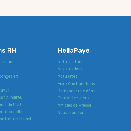
ns RH
HellaPaye
ersonnel
Notre histoire
Nos solutions
congés et
Actualités
Foire Aux Questions
avail
Demander une démo
sciplinaires
Contactez-nous
ent de CDD
Articles de Presse
entionnelle
Nous recrutons
ontrat de travail